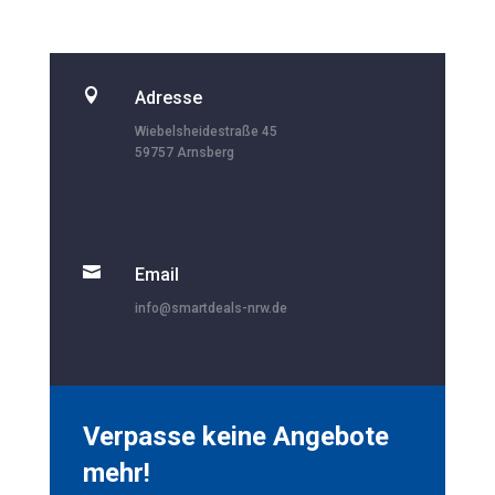

Adresse
Wiebelsheidestraße 45
59757 Arnsberg

Email
info@smartdeals-nrw.de
Verpasse keine Angebote
mehr!