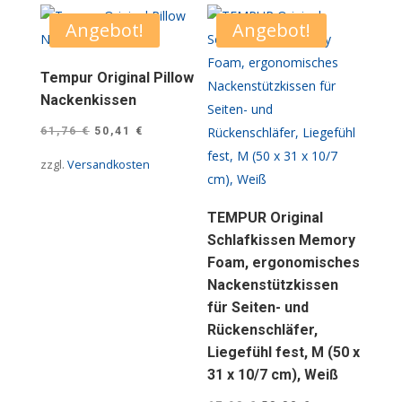
Angebot!
Angebot!
Tempur Original Pillow
Nackenkissen
Ursprünglicher
Aktueller
61,76
€
50,41
€
Preis
Preis
zzgl.
Versandkosten
war:
ist:
61,76 €
50,41 €.
TEMPUR Original
Schlafkissen Memory
Foam, ergonomisches
Nackenstützkissen
für Seiten- und
Rückenschläfer,
Liegefühl fest, M (50 x
31 x 10/7 cm), Weiß