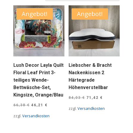
Angebot!
Angebot!
Lush Decor Layla Quilt
Liebscher & Bracht
Floral Leaf Print 3-
Nackenkissen 2
teiliges Wende-
Härtegrade
Bettwäsche-Set,
Höhenverstellbar
Kingsize, Orange/Blau
Ursprünglicher
Aktueller
84,03
€
71,42
€
Ursprünglicher
Aktueller
Preis
Preis
66,38
€
46,21
€
zzgl.
Versandkosten
Preis
Preis
war:
ist:
zzgl.
Versandkosten
war:
ist:
84,03 €
71,42 €.
66,38 €
46,21 €.