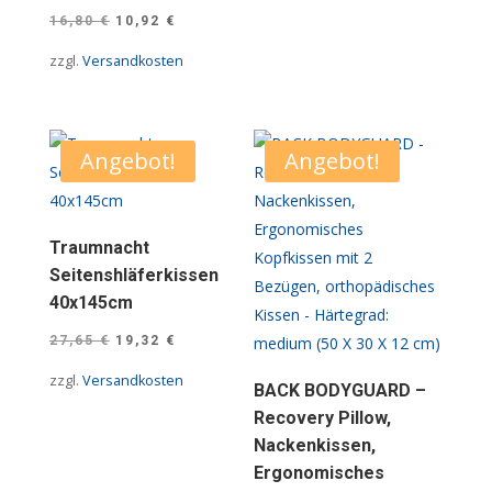
Ursprünglicher
Aktueller
16,80
€
10,92
€
Preis
Preis
zzgl.
Versandkosten
war:
ist:
16,80 €
10,92 €.
Angebot!
Angebot!
Traumnacht
Seitenshläferkissen
40x145cm
Ursprünglicher
Aktueller
27,65
€
19,32
€
Preis
Preis
zzgl.
Versandkosten
BACK BODYGUARD –
war:
ist:
Recovery Pillow,
27,65 €
19,32 €.
Nackenkissen,
Ergonomisches