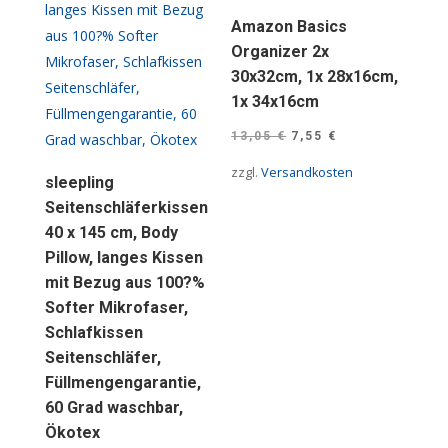
Amazon Basics
Organizer 2x
30x32cm, 1x 28x16cm,
1x 34x16cm
Ursprünglicher
Aktueller
13,05
€
7,55
€
Preis
Preis
zzgl.
Versandkosten
sleepling
war:
ist:
Seitenschläferkissen
13,05 €
7,55 €.
40 x 145 cm, Body
Pillow, langes Kissen
mit Bezug aus 100?%
Softer Mikrofaser,
Schlafkissen
Seitenschläfer,
Füllmengengarantie,
60 Grad waschbar,
Ökotex