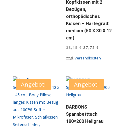
Kopfkissen mit 2
Bezügen,
orthopädisches
Kissen – Härtegrad:
medium (50 X 30 X 12
cm)
Ursprünglicher
Aktueller
38,45
€
27,72
€
Preis
Preis
zzgl.
Versandkosten
war:
ist:
38,45 €
27,72 €.
Angebot!
Angebot!
BARBONS
Spannbetttuch
180×200 Hellgrau