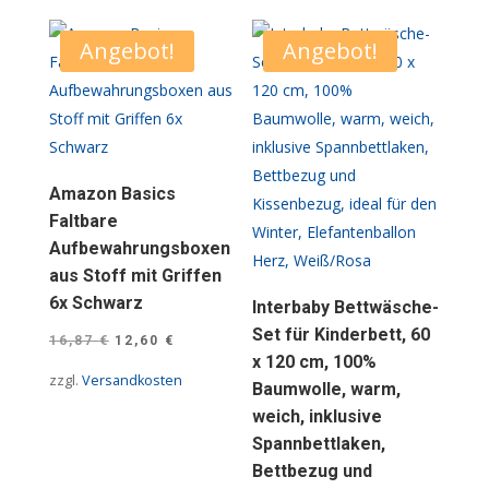
Angebot!
Angebot!
Amazon Basics
Faltbare
Aufbewahrungsboxen
aus Stoff mit Griffen
6x Schwarz
Interbaby Bettwäsche-
Set für Kinderbett, 60
Ursprünglicher
Aktueller
16,87
€
12,60
€
x 120 cm, 100%
Preis
Preis
zzgl.
Versandkosten
Baumwolle, warm,
war:
ist:
weich, inklusive
16,87 €
12,60 €.
Spannbettlaken,
Bettbezug und