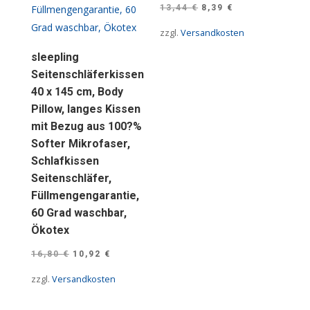
Ursprünglicher
Aktueller
13,44
€
8,39
€
Preis
Preis
zzgl.
Versandkosten
war:
ist:
sleepling
13,44 €
8,39 €.
Seitenschläferkissen
40 x 145 cm, Body
Pillow, langes Kissen
mit Bezug aus 100?%
Softer Mikrofaser,
Schlafkissen
Seitenschläfer,
Füllmengengarantie,
60 Grad waschbar,
Ökotex
Ursprünglicher
Aktueller
16,80
€
10,92
€
Preis
Preis
zzgl.
Versandkosten
war:
ist:
16,80 €
10,92 €.