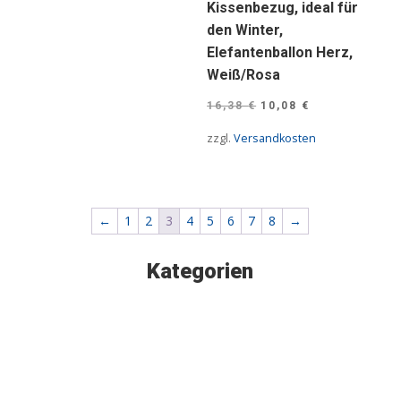
Kissenbezug, ideal für
den Winter,
Elefantenballon Herz,
Weiß/Rosa
Ursprünglicher
Aktueller
16,38
€
10,08
€
Preis
Preis
zzgl.
Versandkosten
war:
ist:
16,38 €
10,08 €.
←
1
2
3
4
5
6
7
8
→
Kategorien