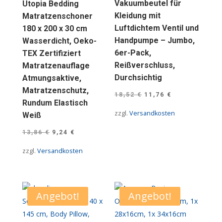
Vakuumbeutel für
Utopia Bedding
Kleidung mit
Matratzenschoner
Luftdichtem Ventil und
180 x 200 x 30 cm
Handpumpe – Jumbo,
Wasserdicht, Oeko-
6er-Pack,
TEX Zertifiziert
Reißverschluss,
Matratzenauflage
Durchsichtig
Atmungsaktive,
Matratzenschutz,
Ursprünglicher
Aktueller
18,52
€
11,76
€
Rundum Elastisch
Preis
Preis
zzgl.
Versandkosten
Weiß
war:
ist:
Ursprünglicher
Aktueller
13,86
€
9,24
€
18,52 €
11,76 €.
Preis
Preis
zzgl.
Versandkosten
war:
ist:
13,86 €
9,24 €.
Angebot!
Angebot!