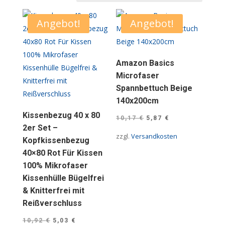
Angebot!
Angebot!
Amazon Basics
Microfaser
Spannbettuch Beige
140x200cm
Kissenbezug 40 x 80
Ursprünglicher
Aktueller
10,17
€
5,87
€
2er Set –
Preis
Preis
zzgl.
Versandkosten
Kopfkissenbezug
war:
ist:
40×80 Rot Für Kissen
10,17 €
5,87 €.
100% Mikrofaser
Kissenhülle Bügelfrei
& Knitterfrei mit
Reißverschluss
Ursprünglicher
Aktueller
10,92
€
5,03
€