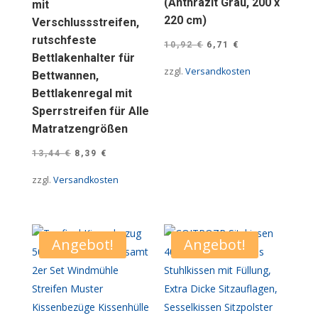
(Anthrazit Grau, 200 x
mit
220 cm)
Verschlussstreifen,
rutschfeste
Ursprünglicher
Aktueller
10,92
€
6,71
€
Bettlakenhalter für
Preis
Preis
zzgl.
Versandkosten
Bettwannen,
war:
ist:
Bettlakenregal mit
10,92 €
6,71 €.
Sperrstreifen für Alle
Matratzengrößen
Ursprünglicher
Aktueller
13,44
€
8,39
€
Preis
Preis
zzgl.
Versandkosten
war:
ist:
13,44 €
8,39 €.
Angebot!
Angebot!