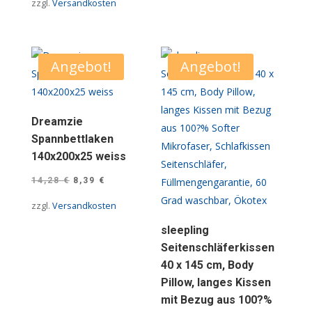
zzgl.
Versandkosten
war:
ist:
9,24 €
5,03 €.
Angebot!
Angebot!
Dreamzie
Spannbettlaken
140x200x25 weiss
Ursprünglicher
Aktueller
14,28
€
8,39
€
Preis
Preis
zzgl.
Versandkosten
war:
ist:
sleepling
14,28 €
8,39 €.
Seitenschläferkissen
40 x 145 cm, Body
Pillow, langes Kissen
mit Bezug aus 100?%