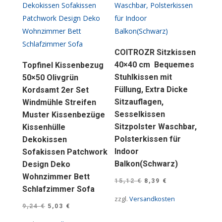
COITROZR Sitzkissen
40×40 cm  Bequemes
Topfinel Kissenbezug
Stuhlkissen mit
50×50 Olivgrün
Füllung, Extra Dicke
Kordsamt 2er Set
Sitzauflagen,
Windmühle Streifen
Sesselkissen
Muster Kissenbezüge
Sitzpolster Waschbar,
Kissenhülle
Polsterkissen für
Dekokissen
Indoor
Sofakissen Patchwork
Balkon(Schwarz)
Design Deko
Wohnzimmer Bett
Ursprünglicher
Aktueller
15,12
€
8,39
€
Schlafzimmer Sofa
Preis
Preis
zzgl.
Versandkosten
Ursprünglicher
Aktueller
war:
ist:
9,24
€
5,03
€
Preis
Preis
15,12 €
8,39 €.