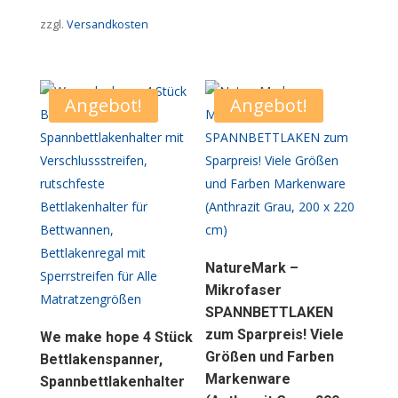
Preis
Preis
zzgl.
Versandkosten
war:
ist:
10,92 €
5,03 €.
Angebot!
Angebot!
NatureMark –
Mikrofaser
SPANNBETTLAKEN
zum Sparpreis! Viele
We make hope 4 Stück
Größen und Farben
Bettlakenspanner,
Markenware
Spannbettlakenhalter