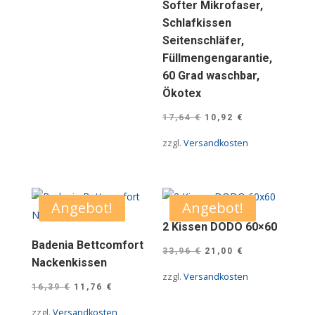
Softer Mikrofaser,
Schlafkissen
Seitenschläfer,
Füllmengengarantie,
60 Grad waschbar,
Ökotex
Ursprünglicher
Aktueller
17,64
€
10,92
€
Preis
Preis
zzgl.
Versandkosten
war:
ist:
17,64 €
10,92 €.
Angebot!
Angebot!
2 Kissen DODO 60×60
Badenia Bettcomfort
Ursprünglicher
Aktueller
33,96
€
21,00
€
Nackenkissen
Preis
Preis
zzgl.
Versandkosten
Ursprünglicher
Aktueller
war:
ist:
16,39
€
11,76
€
Preis
Preis
33,96 €
21,00 €.
zzgl.
Versandkosten