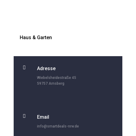
Haus & Garten

Adresse
Wiebelsheidestraße 45
59757 Arnsberg

Email
info@smartdeals-nrw.de