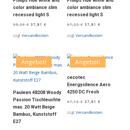
Philips Hue white and
Philips Hue white and
color ambiance slim
color ambiance slim
recessed light S
recessed light S
Ursprünglicher
Aktueller
Ursprünglicher
Aktueller
50,34
€
37,81
€
67,22
€
37,81
€
Preis
Preis
Preis
Preis
zzgl.
Versandkosten
zzgl.
Versandkosten
war:
ist:
war:
ist:
50,34 €
37,81 €.
67,22 €
37,81 €.
Angebot!
Angebot!
cecotec
Energysilence Aero
4250 DC Fresh
Pauleen 48208 Woody
Passion Tischleuchte
Ursprünglicher
Aktueller
67,14
€
37,81
€
max. 20 Watt Beige
Preis
Preis
zzgl.
Versandkosten
Bambus, Kunststoff
war:
ist:
E27
67,14 €
37,81 €.