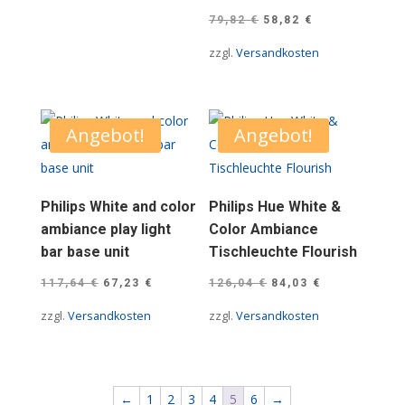
Ursprünglicher
Aktueller
79,82
€
58,82
€
Preis
Preis
zzgl.
Versandkosten
war:
ist:
79,82 €
58,82 €.
Angebot!
Angebot!
Philips White and color
Philips Hue White &
ambiance play light
Color Ambiance
bar base unit
Tischleuchte Flourish
Ursprünglicher
Aktueller
Ursprünglicher
Aktueller
117,64
€
67,23
€
126,04
€
84,03
€
Preis
Preis
Preis
Preis
zzgl.
Versandkosten
zzgl.
Versandkosten
war:
ist:
war:
ist:
117,64 €
67,23 €.
126,04 €
84,03 €.
←
1
2
3
4
5
6
→