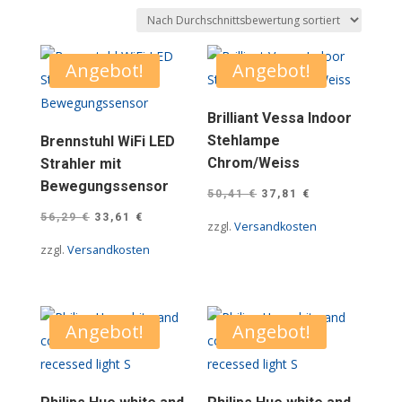
Durchschnittsbew
sortiert
Angebot!
Angebot!
Brilliant Vessa Indoor
Stehlampe
Brennstuhl WiFi LED
Chrom/Weiss
Strahler mit
Bewegungssensor
Ursprünglicher
Aktueller
50,41
€
37,81
€
Ursprünglicher
Aktueller
Preis
Preis
56,29
€
33,61
€
zzgl.
Versandkosten
Preis
Preis
war:
ist:
zzgl.
Versandkosten
war:
ist:
50,41 €
37,81 €.
56,29 €
33,61 €.
Angebot!
Angebot!