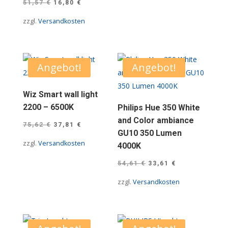
Ursprünglicher
Aktueller
51,57
€
16,80
€
Preis
Preis
zzgl.
Versandkosten
war:
ist:
51,57 €
16,80 €.
Angebot!
Angebot!
Wiz Smart wall light
2200 – 6500K
Philips Hue 350 White
and Color ambiance
Ursprünglicher
Aktueller
75,62
€
37,81
€
GU10 350 Lumen
Preis
Preis
zzgl.
Versandkosten
4000K
war:
ist:
Ursprünglicher
Aktueller
75,62 €
37,81 €.
54,61
€
33,61
€
Preis
Preis
zzgl.
Versandkosten
war:
ist:
54,61 €
33,61 €.