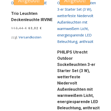
Angebot!
Angebot!
Trio Leuchten
Deckenleuchte IRVINE
Ursprünglicher
Aktueller
113,44
€
63,02
€
Preis
Preis
zzgl.
Versandkosten
war:
ist:
113,44 €
63,02 €.
PHILIPS Utrecht
Outdoor
Sockelleuchten 3-er
Starter Set (3 W),
wetterfeste
Niedervolt
Außenleuchten mit
warmweißem Licht,
energiesparende LED
Beleuchtung, anthrazit