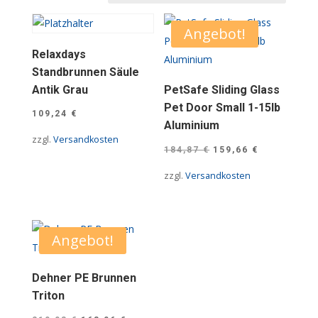
Angebot!
Relaxdays
Standbrunnen Säule
Antik Grau
PetSafe Sliding Glass
Pet Door Small 1-15lb
109,24
€
Aluminium
zzgl.
Versandkosten
Ursprünglicher
Aktueller
184,87
€
159,66
€
Preis
Preis
zzgl.
Versandkosten
war:
ist:
184,87 €
159,66 €.
Angebot!
Dehner PE Brunnen
Triton