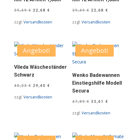
Ursprünglicher
Aktueller
Ursprünglicher
Aktueller
39,49
€
22,68
€
39,49
€
22,68
€
Preis
Preis
Preis
Preis
zzgl.
Versandkosten
zzgl.
Versandkosten
war:
ist:
war:
ist:
39,49 €
22,68 €.
39,49 €
22,68 €.
Angebot!
Angebot!
Vileda Wäscheständer
Schwarz
Wenko Badewannen
Einstiegshilfe Modell
Ursprünglicher
Aktueller
40,33
€
29,40
€
Secura
Preis
Preis
zzgl.
Versandkosten
Ursprünglicher
Aktueller
war:
ist:
47,89
€
33,61
€
Preis
Preis
40,33 €
29,40 €.
zzgl.
Versandkosten
war:
ist:
47,89 €
33,61 €.