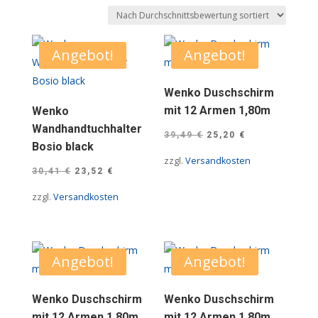
Durchschnittsbew
sortiert
Angebot!
Angebot!
Wenko Duschschirm
mit 12 Armen 1,80m
Wenko
Wandhandtuchhalter
Ursprünglicher
Aktueller
39,49
€
25,20
€
Bosio black
Preis
Preis
zzgl.
Versandkosten
Ursprünglicher
Aktueller
war:
ist:
30,41
€
23,52
€
Preis
Preis
39,49 €
25,20 €.
zzgl.
Versandkosten
war:
ist:
30,41 €
23,52 €.
Angebot!
Angebot!
Wenko Duschschirm
Wenko Duschschirm
mit 12 Armen 1,80m
mit 12 Armen 1,80m