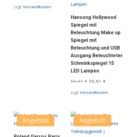
Preis
Preis
zzgl.
Versandkosten
war:
ist:
Hansong Hollywood
57,13 €
33,61 €.
Spiegel mit
Beleuchtung Make up
Spiegel mit
Beleuchtung und USB
Ausgang Beleuchteter
Schminkspiegel 15
LED Lampen
Ursprünglicher
Aktueller
50,41
€
33,61
€
Preis
Preis
zzgl.
Versandkosten
war:
ist:
50,41 €
33,61 €.
Angebot!
Angebot!
Roland Garros Paris