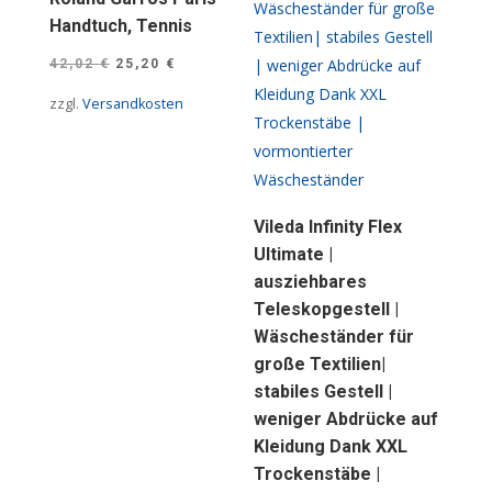
Handtuch, Tennis
Ursprünglicher
Aktueller
42,02
€
25,20
€
Preis
Preis
zzgl.
Versandkosten
war:
ist:
42,02 €
25,20 €.
Vileda Infinity Flex
Ultimate |
ausziehbares
Teleskopgestell |
Wäscheständer für
große Textilien|
stabiles Gestell |
weniger Abdrücke auf
Kleidung Dank XXL
Trockenstäbe |