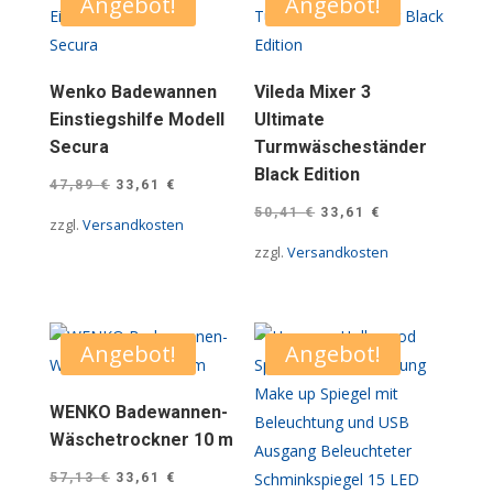
Angebot!
Angebot!
Wenko Badewannen
Vileda Mixer 3
Einstiegshilfe Modell
Ultimate
Secura
Turmwäscheständer
Black Edition
Ursprünglicher
Aktueller
47,89
€
33,61
€
Ursprünglicher
Aktueller
Preis
Preis
50,41
€
33,61
€
zzgl.
Versandkosten
Preis
Preis
war:
ist:
zzgl.
Versandkosten
war:
ist:
47,89 €
33,61 €.
50,41 €
33,61 €.
Angebot!
Angebot!
WENKO Badewannen-
Wäschetrockner 10 m
Ursprünglicher
Aktueller
57,13
€
33,61
€