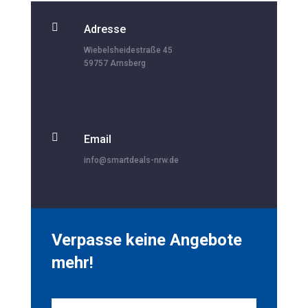

Adresse
Wiebelsheidestraße 45
59757 Arnsberg

Email
info@smartdeals-nrw.de
Verpasse keine Angebote
mehr!